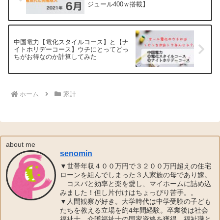
ジュール400ｗ搭載】
中国電力【電化スタイルコース】と【ナ
イトホリデーコース】ウチにとってどっ
ちがお得なのか計算してみた
ホーム
家計
about me
senomin
▼世帯年収４００万円で３２００万円超えの住宅
ローンを組んでしまった３人家族の母であり嫁。
コスパと効率と楽を愛し、マイホームに詰め込
みました！但し片付けはちょっぴり苦手。。
▼人間観察が好き。大学時代は中学受験の子ども
たちを教える立場を約4年間経験。卒業後は社会
福祉士、介護福祉士の国家資格を獲得。福祉職と