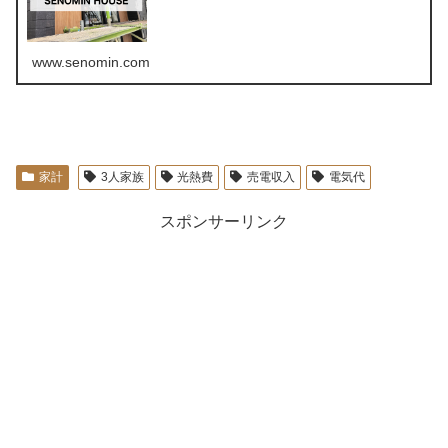
www.senomin.com
家計
3人家族
光熱費
売電収入
電気代
スポンサーリンク