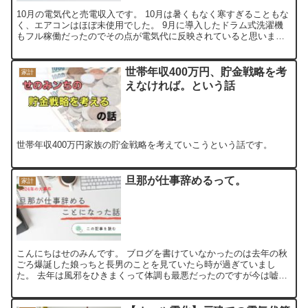
10月の電気代と売電収入です。 10月は暑くもなく寒すぎることもな
く、エアコンはほぼ未使用でした。 9月に導入したドラム式洗濯機
もフル稼働だったのでその点が電気代に反映されていると思いま
す。 では見ていきましょう。 10月電気代 10月電気...
世帯年収400万円、貯金戦略を考
家計
えなければ。という話
世帯年収400万円家族の貯金戦略を考えていこうという話です。
旦那が仕事辞めるって。
家計
こんにちはせのみんです。 ブログを書けていなかったのは去年の秋
ごろ爆誕した娘っちと長男のことを見ていたら時が過ぎていまし
た。 去年は風邪をひきまくって体調も最悪だったのですが今は嘘の
ように元気です。 ブログも書いていこうかなーって感じなノリ...