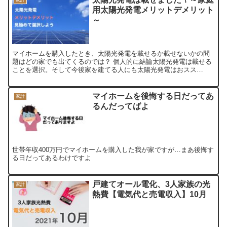
家計
用太陽光発電メリットデメリット
～
マイホームを購入したとき、太陽光発電を載せるか載せないかの問
題はどの家でも出てくるのでは？ 個人的に結論太陽光発電は載せる
ことを選択。そして今後家を建てる人にも太陽光発電はおスス
メ！！ 【太陽光発電のメリット】 電気代の負担軽減につながる再...
マイホームを後悔する日だってあ
家計
るんだってばよ
世帯年収400万円でマイホームを購入した我が家ですが…まあ後悔す
る日だってあるわけですよ
戸建てオール電化、3人家族の光
家計
熱費【電気代と売電収入】10月