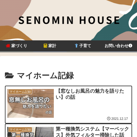
家づくり
家計
子育て
お問い合わせ
マイホーム記録
【窓なしお風呂の魅力を語りた
マイホーム記録
い】の話
2021.12.17
第一種換気システム【マーベック
マイホーム記録
ス】外気フィルター掃除した話