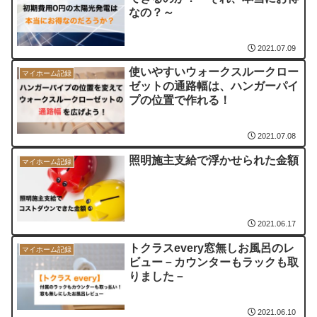
なの？～
2021.07.09
使いやすいウォークスルークロー
マイホーム記録
ゼットの通路幅は、ハンガーパイ
プの位置で作れる！
2021.07.08
照明施主支給で浮かせられた金額
マイホーム記録
2021.06.17
トクラスevery窓無しお風呂のレ
マイホーム記録
ビュー－カウンターもラックも取
りました－
2021.06.10